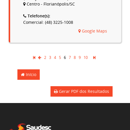
Centro - Florianópolis/SC
Telefone(s):
Comercial: (48) 3225-1008
Google Maps
2
3
4
5
6
7
8
9
10
Início
Gerar PDF dos Resultados