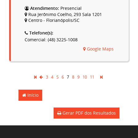
Atendimento:
Presencial
Rua Jerônimo Coelho, 293 Sala 1201
Centro - Florianópolis/SC
Telefone(s):
Comercial: (48) 3225-1008
Google Maps
3
4
5
6
7
8
9
10
11
Início
Gerar PDF dos Resultados